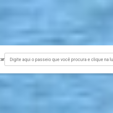
da
zar
Atendimento Humano
Fale com uma pessoa de verdade
IS EXPERIÊNCIAS TURÍSTICAS E