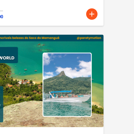
add
00