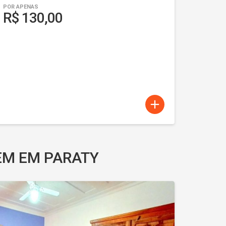
POR APENAS
R$ 130,00
add
EM EM PARATY